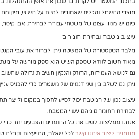
בתכנון המשטח יש לקחת בחשבון את אופן ההתנהלות במ
מוצרי החשמל והכלים שאמורים להיות על השיש, מיקומם ו
כיום יש מגוון עצום של משטחי עבודה לבחירה: אבן קיסר, DK STON, סילסטון, קוריאן, גרניט ועוד. המשטחים קיימים במגוון סגנונות, חומרים וטווח מחירים.
עיצוב מטבח ובחירת חומרים
מלבד הטקסטורה של המשטח ניתן לבחור את עובי הקנט ב
מאוד חשוב לוודא שספק השיש הוא ספק מורשה על מנת ל
גם לנושא העמידות, החוזק והנקיון חשיבות גדולה שחשו
ניתן גם לשלב בין שני דגמים של משטחים כדי להכניס ענ
עיצוב נכון של המטבח יכול לסייע לחסוך במקום ולייצר 
לבחירת החומרים מהם עשוי המטבח.
אנחנו ממליצות לשים את כל החומרים והצבעים יחד כדי 
מוזמנים ליצור איתנו קשר
לכל שאלה, התייעצות וקבלת טיפ